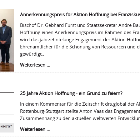
Annerkennungspreis für Aktion Hoffnung bei Franzisku
Bischof Dr. Gebhard Fürst und Staatssekretär Andre B
Hoffnung einen Anerkennungspreis im Rahmen des Fra
wird das jahrzehntelange Engagement der Aktion Hoffn
Ehrenamtlicher für die Schonung von Ressourcen und d
gewürdigt..
Annerkennungspreis
Weiterlesen …
für
Aktion
Hoffnung
bei
25 Jahre Aktion Hoffnung - ein Grund zu feiern?
Franziskuspreis
In einem Kommentar für die Zeitschrift drs.global der A
Rottenburg-Stuttgart stellte Anton Vaas das Engagement
Zusammenhang zu den aktuellen weltweiten Entwicklu
25
Weiterlesen …
Jahre