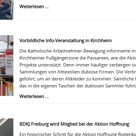
Delegation
Weiterlesen …
aus
Winnenden
besucht
Langenenslingen
Vorbildliche Info-Veranstaltung in Kirchheim
Die Katholische Arbeitnehmer-Bewegung informierte mit
Kirchheimer Fußgängerzone die Passanten, wie die Aktio
Projekte unterstützt. Denn immer häufiger verbergen sic
Sammlungen von Alttextilien dubiose Firmen. Die Verbra
geführt, um an deren Altkleider zu kommen. Sämtliche
das in die eigenen Taschen der dubiosen Sammler führt
Vorbildliche
Weiterlesen …
Info-
Veranstaltung
in
Kirchheim
BDKJ Freiburg wird Mitglied bei der Aktion Hoffnung
Ein historischer Schritt für die Aktion Hoffnung Rottenbu