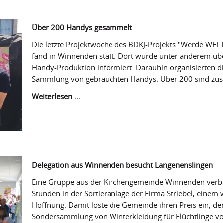
Aktion
Hoffnung
-
Über 200 Handys gesammelt
ein
Grund
Die letzte Projektwoche des BDKJ-Projekts "Werde WELT
zu
fand in Winnenden statt. Dort wurde unter anderem übe
feiern?
Handy-Produktion informiert. Darauhin organisierten d
Sammlung von gebrauchten Handys. Über 200 sind 
Über
Weiterlesen …
200
Handys
gesammelt
Delegation aus Winnenden besucht Langenenslingen
Eine Gruppe aus der Kirchengemeinde Winnenden verbr
Stunden in der Sortieranlage der Firma Striebel, einem 
Hoffnung. Damit löste die Gemeinde ihren Preis ein, d
Sondersammlung von Winterkleidung für Flüchtlinge 