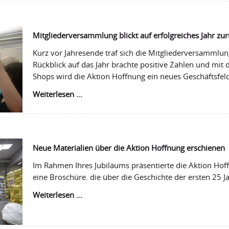
Mitgliederversammlung blickt auf erfolgreiches Jahr zu
Kurz vor Jahresende traf sich die Mitgliederversammlung
Rückblick auf das Jahr brachte positive Zahlen und mit
Shops wird die Aktion Hoffnung ein neues Geschäftsfeld
Mitgliederversammlung
Weiterlesen …
blickt
auf
erfolgreiches
Jahr
zurück
Neue Materialien über die Aktion Hoffnung erschienen
Im Rahmen Ihres Jubiläums präsentierte die Aktion Hoff
eine Broschüre. die über die Geschichte der ersten 25 J
Neue
Weiterlesen …
Materialien
über
die