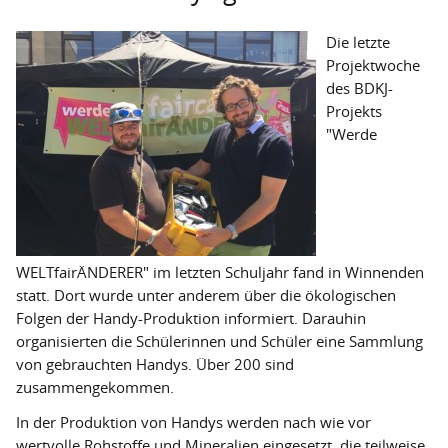
Secondhand-Boutiquen
Die letzte
Outlets
Projektwoche
des BDKJ-
Hilfstransporte
Projekts
"Werde
Projekte
Projektförderung ausgesetzt
Geförderte Projekte
Weitere Fördermöglichkeiten
WELTfairÄNDERER" im letzten Schuljahr fand in Winnenden
statt. Dort wurde unter anderem über die ökologischen
Termine
Folgen der Handy-Produktion informiert. Darauhin
organisierten die Schülerinnen und Schüler eine Sammlung
Über uns
von gebrauchten Handys. Über 200 sind
Grundverständnis
zusammengekommen.
Mitgliedsverbände
In der Produktion von Handys werden nach wie vor
wertvolle Rohstoffe und Mineralien eingesetzt, die teilweise