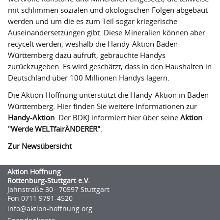
FairWertung
mit schlimmen sozialen und ökologischen Folgen abgebaut
werden und um die es zum Teil sogar kriegerische
Spendenkonto
Auseinandersetzungen gibt. Diese Mineralien können aber
recycelt werden, weshalb die Handy-Aktion Baden-
Kooperationspartner
Württemberg dazu aufruft, gebrauchte Handys
Transparenz
zurückzugeben. Es wird geschätzt, dass in den Haushalten in
Deutschland über 100 Millionen Handys lagern.
Die Aktion Hoffnung unterstützt die Handy-Aktion in Baden-
Württemberg. Hier finden Sie weitere Informationen zur
Handy-Aktion
. Der BDKJ informiert hier über seine
Aktion
"Werde WELTfairÄNDERER"
.
Zur Newsübersicht
Aktion Hoffnung
Rottenburg-Stuttgart e.V.
Jahnstraße 30 · 70597 Stuttgart
Fon 0711 9791-4520
info@aktion-hoﬀnung.org