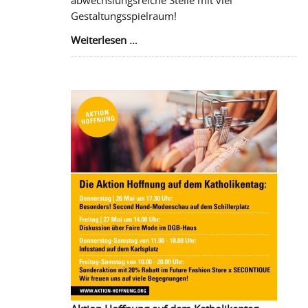
Gestaltungsspielraum!
Attraktive
Weiterlesen …
Stelle
bei
der
Aktion
Hoffnung
zu
vergeben