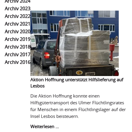
Archiv 2024
Secondhand-Boutiquen
Archiv 2023
Archiv 2022
Outlets
Archiv 2021
Hilfstransporte
Archiv 2020
Archiv 2019
Projekte
Archiv 2018
Projektförderung ausgesetzt
Archiv 2017
Archiv 2016
Geförderte Projekte
Weitere Fördermöglichkeiten
Aktion Hoffnung unterstützt Hilfslieferung auf
Lesbos
Termine
Die Aktion Hoffnung konnte einen
Über uns
Hilfsgütertransport des Ulmer Flüchtlingsrates
für Menschen in einem Flüchtlingslager auf der
Grundverständnis
Insel Lesbos beisteuern.
Mitgliedsverbände
Aktion
Weiterlesen …