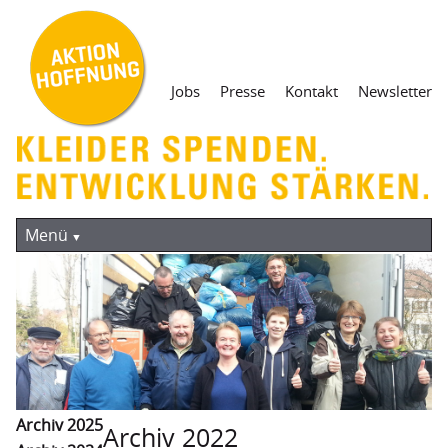
Navigation
Jobs
Presse
Kontakt
Newsletter
überspringen
Navigation
Aktuelles
überspringen
Menü
Kleiderspende
Containersammlung
Straßensammlung
Mantel teilen. Heute!
Archiv 2025
Weg der Kleidung
Archiv 2022