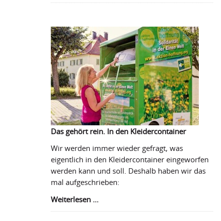
Hoffnung
FairWertung
unterstützt
Hilfslieferung
Spendenkonto
auf
Lesbos
Kooperationspartner
Transparenz
Das gehört rein. In den Kleidercontainer
Wir werden immer wieder gefragt, was
eigentlich in den Kleidercontainer eingeworfen
werden kann und soll. Deshalb haben wir das
mal aufgeschrieben:
Das
Weiterlesen …
gehört
rein.