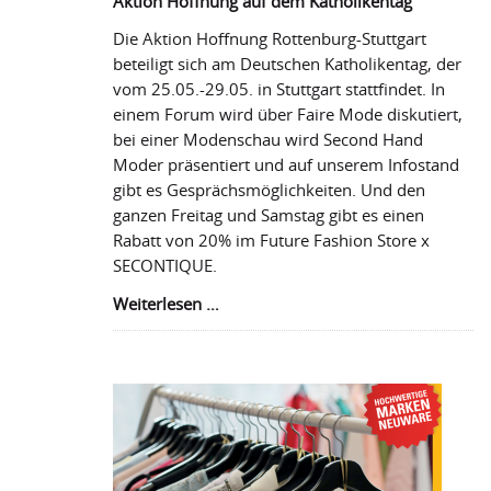
Aktion Hoffnung auf dem Katholikentag
Die Aktion Hoffnung Rottenburg-Stuttgart
beteiligt sich am Deutschen Katholikentag, der
vom 25.05.-29.05. in Stuttgart stattfindet. In
einem Forum wird über Faire Mode diskutiert,
bei einer Modenschau wird Second Hand
Moder präsentiert und auf unserem Infostand
gibt es Gesprächsmöglichkeiten. Und den
ganzen Freitag und Samstag gibt es einen
Rabatt von 20% im Future Fashion Store x
SECONTIQUE.
Aktion
Weiterlesen …
Hoffnung
auf
dem
Katholikentag