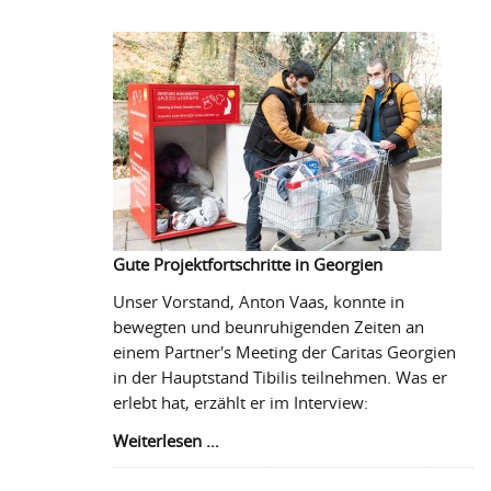
In
den
Kleidercontainer
Gute Projektfortschritte in Georgien
Unser Vorstand, Anton Vaas, konnte in
bewegten und beunruhigenden Zeiten an
einem Partner's Meeting der Caritas Georgien
in der Hauptstand Tibilis teilnehmen. Was er
erlebt hat, erzählt er im Interview:
Gute
Weiterlesen …
Projektfortschritte
in