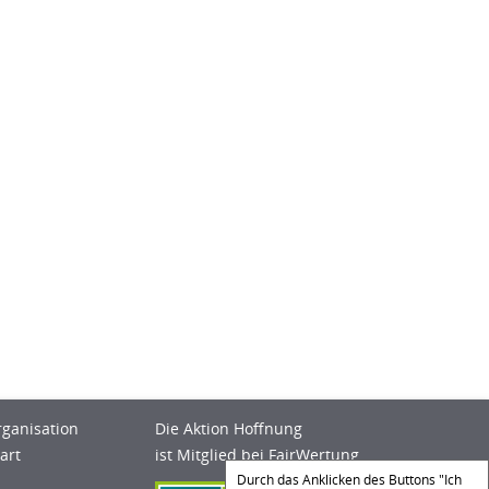
rganisation
Die Aktion Hoffnung
art
ist Mitglied bei FairWertung
Durch das Anklicken des Buttons "Ich