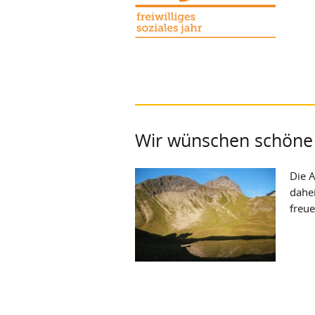
Wir wünschen schöne 
Die 
dahei
freu