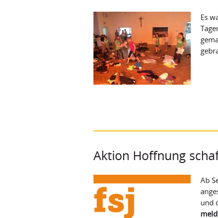
Es wa
Tagen
gemac
gebr
Aktion Hoffnung schaff
Ab Se
anges
und 
meld