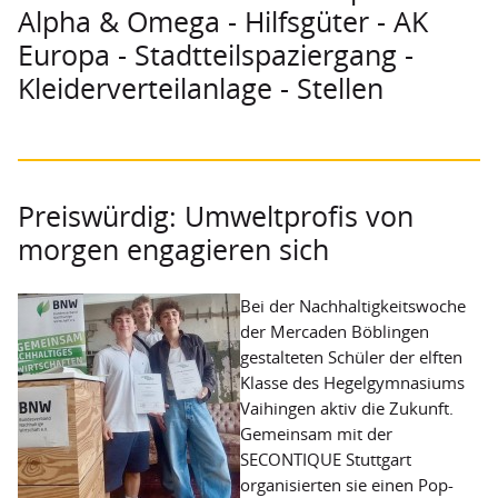
Alpha & Omega - Hilfsgüter - AK
Secondhand-Boutiquen
Europa - Stadtteilspaziergang -
Outlets
Kleiderverteilanlage - Stellen
Hilfstransporte
Projekte
Projektförderung ausgesetzt
Preiswürdig: Umweltprofis von
morgen engagieren sich
Geförderte Projekte
Weitere Fördermöglichkeiten
Bei der Nachhaltigkeitswoche
der Mercaden Böblingen
Termine
gestalteten Schüler der elften
Über uns
Klasse des Hegelgymnasiums
Vaihingen aktiv die Zukunft.
Grundverständnis
Gemeinsam mit der
SECONTIQUE Stuttgart
Mitgliedsverbände
organisierten sie einen Pop-