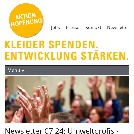
Navigation
Jobs
Presse
Kontakt
Newsletter
überspringen
Navigation
Aktuelles
überspringen
Menü
Kleiderspende
Containersammlung
Straßensammlung
Mantel teilen. Heute!
Weg der Kleidung
Newsletter 07 24: Umweltprofis -