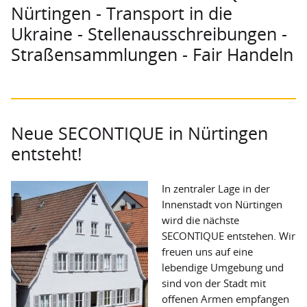
Nürtingen - Transport in die
Secondhand-Boutiquen
Ukraine - Stellenausschreibungen -
Outlets
Straßensammlungen - Fair Handeln
Hilfstransporte
Projekte
Projektförderung ausgesetzt
Neue SECONTIQUE in Nürtingen
entsteht!
Geförderte Projekte
Weitere Fördermöglichkeiten
In zentraler Lage in der
Innenstadt von Nürtingen
Bildung
wird die nächste
Bildungsangebote
SECONTIQUE entstehen. Wir
freuen uns auf eine
Termine
lebendige Umgebung und
sind von der Stadt mit
Über uns
offenen Armen empfangen