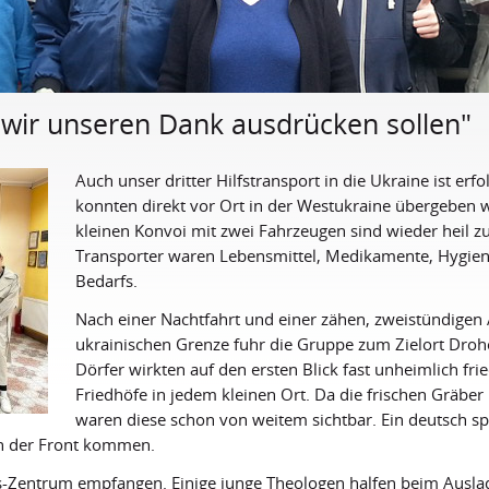
e wir unseren Dank ausdrücken sollen"
Auch unser dritter Hilfstransport in die Ukraine ist erfo
konnten direkt vor Ort in der Westukraine übergeben w
kleinen Konvoi mit zwei Fahrzeugen sind wieder heil
Transporter waren Lebensmittel, Medikamente, Hygiene
Bedarfs.
Nach einer Nachtfahrt und einer zähen, zweistündigen 
ukrainischen Grenze fuhr die Gruppe zum Zielort Droh
Dörfer wirkten auf den ersten Blick fast unheimlich fri
Friedhöfe in jedem kleinen Ort. Da die frischen Gräber
waren diese schon von weitem sichtbar. Ein deutsch s
on der Front kommen.
s-Zentrum empfangen. Einige junge Theologen halfen beim Ausla