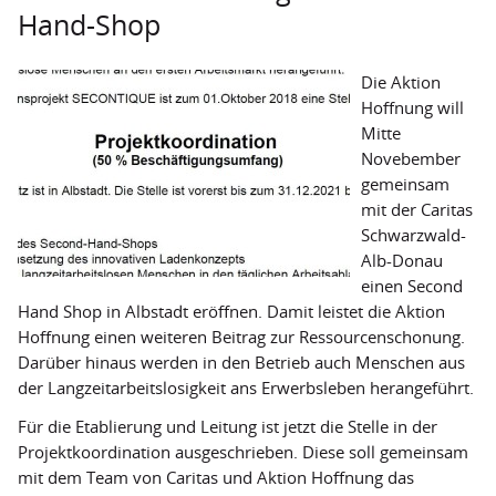
Hand-Shop
Secondhand-Boutiquen
Outlets
Die Aktion
Hoffnung will
Hilfstransporte
Mitte
Projekte
Novebember
gemeinsam
Projektförderung ausgesetzt
mit der Caritas
Schwarzwald-
Geförderte Projekte
Alb-Donau
einen Second
Weitere Fördermöglichkeiten
Hand Shop in Albstadt eröffnen. Damit leistet die Aktion
Bildung
Hoffnung einen weiteren Beitrag zur Ressourcenschonung.
Darüber hinaus werden in den Betrieb auch Menschen aus
Bildungsangebote
der Langzeitarbeitslosigkeit ans Erwerbsleben herangeführt.
Termine
Für die Etablierung und Leitung ist jetzt die Stelle in der
Projektkoordination ausgeschrieben. Diese soll gemeinsam
Über uns
mit dem Team von Caritas und Aktion Hoffnung das