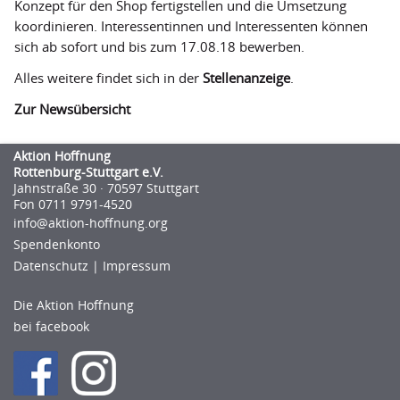
Konzept für den Shop fertigstellen und die Umsetzung
Grundverständnis
koordinieren. Interessentinnen und Interessenten können
sich ab sofort und bis zum 17.08.18 bewerben.
Mitgliedsverbände
Alles weitere findet sich in der
Stellenanzeige
.
FairWertung
Zur Newsübersicht
Spendenkonto
Kooperationspartner
Aktion Hoffnung
Rottenburg-Stuttgart e.V.
Jahnstraße 30 · 70597 Stuttgart
Transparenz
Fon 0711 9791-4520
info@aktion-hoﬀnung.org
Spendenkonto
Datenschutz
|
Impressum
Die Aktion Hoffnung
bei facebook