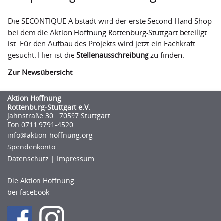
Secondhand-Boutiquen
Die SECONTIQUE Albstadt wird der erste Second Hand Shop
Outlets
bei dem die Aktion Hoffnung Rottenburg-Stuttgart beteiligt
ist. Für den Aufbau des Projekts wird jetzt ein Fachkraft
Hilfstransporte
gesucht. Hier ist die
Stellenausschreibung
zu finden.
Projekte
Zur Newsübersicht
Projektförderung ausgesetzt
Aktion Hoffnung
Rottenburg-Stuttgart e.V.
Geförderte Projekte
Jahnstraße 30 · 70597 Stuttgart
Fon 0711 9791-4520
Weitere Fördermöglichkeiten
info@aktion-hoﬀnung.org
Spendenkonto
Termine
Datenschutz
|
Impressum
Über uns
Die Aktion Hoffnung
Grundverständnis
bei facebook
Mitgliedsverbände