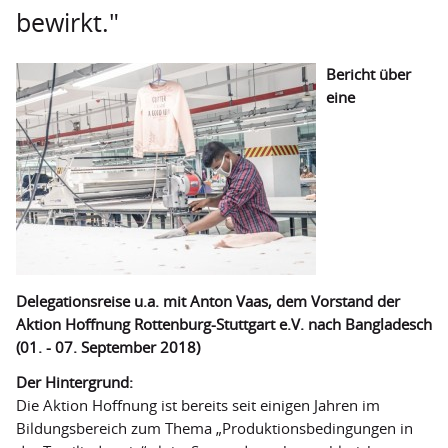
bewirkt."
Secondhand-Boutiquen
Outlets
Bericht über
eine
Hilfstransporte
Projekte
Projektförderung ausgesetzt
Geförderte Projekte
Weitere Fördermöglichkeiten
Delegationsreise u.a. mit Anton Vaas, dem Vorstand der
Termine
Aktion Hoffnung Rottenburg-Stuttgart e.V. nach Bangladesch
Über uns
(01. - 07. September 2018)
Grundverständnis
Der Hintergrund:
Die Aktion Hoffnung ist bereits seit einigen Jahren im
Mitgliedsverbände
Bildungsbereich zum Thema „Produktionsbedingungen in