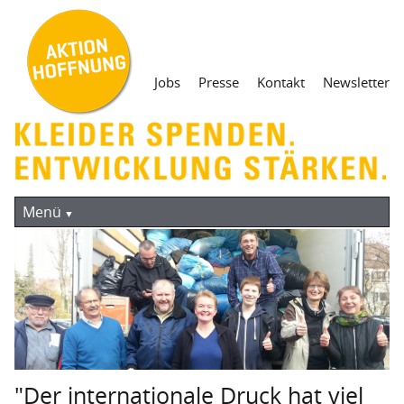
Navigation
Jobs
Presse
Kontakt
Newsletter
überspringen
Navigation
Aktuelles
überspringen
Menü
Kleiderspende
Containersammlung
Straßensammlung
Mantel teilen. Heute!
Weg der Kleidung
"Der internationale Druck hat viel