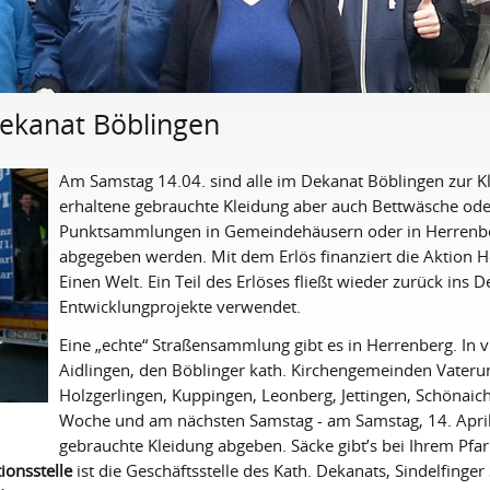
ekanat Böblingen
Am Samstag 14.04. sind alle im Dekanat Böblingen zur K
erhaltene gebrauchte Kleidung aber auch Bettwäsche od
Punktsammlungen in Gemeindehäusern oder in Herrenbe
abgegeben werden. Mit dem Erlös finanziert die Aktion H
Einen Welt. Ein Teil des Erlöses fließt wieder zurück ins
Entwicklungprojekte verwendet.
Eine „echte“ Straßensammlung gibt es in Herrenberg. In v
Aidlingen, den Böblinger kath. Kirchengemeinden Vaterun
Holzgerlingen, Kuppingen, Leonberg, Jettingen, Schönaic
Woche und am nächsten Samstag - am Samstag, 14. April 2
gebrauchte Kleidung abgeben. Säcke gibt’s bei Ihrem Pfa
ionsstelle
ist die Geschäftsstelle des Kath. Dekanats, Sindelfinger